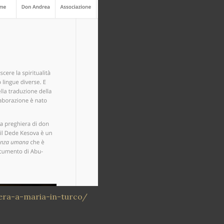
era-a-maria-in-turco/