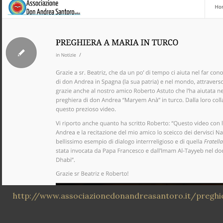
http://www.associazionedonandreasantoro.it/preghi