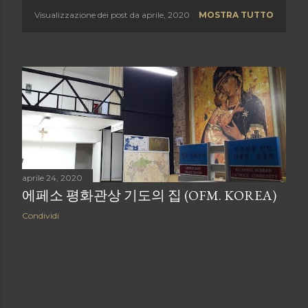
Visualizzazione dei post da aprile, 2020
MOSTRA TUTTO
P
o
s
t
aprile 24, 2020
에페소 평화관상 기도의 집 (OFM. KOREA)
Condividi