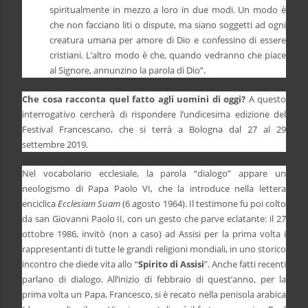
spiritualmente in mezzo a loro in due modi. Un modo è
che non facciano liti o dispute, ma siano soggetti ad ogni
creatura umana per amore di Dio e confessino di essere
cristiani. L’altro modo è che, quando vedranno che piace
al Signore, annunzino la parola di Dio”.
Che cosa racconta quel fatto agli uomini di oggi?
A questo
interrogativo cercherà di rispondere l’undicesima edizione del
Festival Francescano, che si terrà a Bologna dal 27 al 29
settembre 2019.
Nel vocabolario ecclesiale, la parola “dialogo” appare un
neologismo di Papa Paolo VI, che la introduce nella lettera
enciclica
Ecclesiam Suam
(6 agosto 1964). Il testimone fu poi colto
da san Giovanni Paolo II, con un gesto che parve eclatante: il 27
ottobre 1986, invitò (non a caso) ad Assisi per la prima volta i
rappresentanti di tutte le grandi religioni mondiali, in uno storico
incontro che diede vita allo “
Spirito di Assisi
”. Anche fatti recenti
parlano di dialogo. All’inizio di febbraio di quest’anno, per la
prima volta un Papa, Francesco, si è recato nella penisola arabica