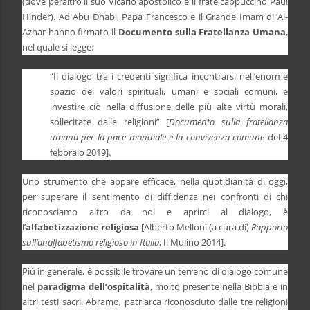
(dove peraltro il suo Vicario apostolico è il frate cappuccino Paul
Hinder). Ad Abu Dhabi, Papa Francesco e il Grande Imam di Al-
Azhar hanno firmato il
Documento sulla Fratellanza Umana
,
nel quale si legge:
“Il dialogo tra i credenti significa incontrarsi nell’enorme
spazio dei valori spirituali, umani e sociali comuni, e
investire ciò nella diffusione delle più alte virtù morali,
sollecitate dalle religioni” [
Documento sulla fratellanza
umana per la pace mondiale e la convivenza comune
del 4
febbraio 2019].
Uno strumento che appare efficace, nella quotidianità di oggi,
per superare il sentimento di diffidenza nei confronti di chi
riconosciamo altro da noi e aprirci al dialogo, è
l’
alfabetizzazione religiosa
[Alberto Melloni (a cura di)
Rapporto
sull’analfabetismo religioso in Italia
, Il Mulino 2014].
Più in generale, è possibile trovare un terreno di dialogo comune
nel
paradigma dell’ospitalità
, molto presente nella Bibbia e in
altri testi sacri. Abramo, patriarca riconosciuto dalle tre religioni