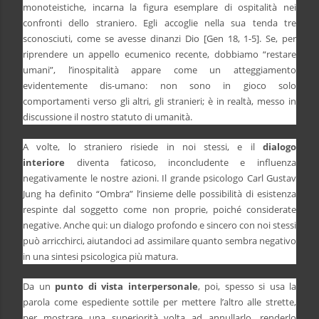
monoteistiche, incarna la figura esemplare di ospitalità nei
confronti dello straniero. Egli accoglie nella sua tenda tre
sconosciuti, come se avesse dinanzi Dio [Gen 18, 1-5]. Se, per
riprendere un appello ecumenico recente, dobbiamo “restare
umani”, l’inospitalità appare come un atteggiamento
evidentemente dis-umano: non sono in gioco solo
comportamenti verso gli altri, gli stranieri; è in realtà, messo in
discussione il nostro statuto di umanità.
A volte, lo straniero risiede in noi stessi, e il
dialogo
interiore
diventa faticoso, inconcludente e influenza
negativamente le nostre azioni. Il grande psicologo Carl Gustav
Jung ha definito “Ombra” l’insieme delle possibilità di esistenza
respinte dal soggetto come non proprie, poiché considerate
negative. Anche qui: un dialogo profondo e sincero con noi stessi
può arricchirci, aiutandoci ad assimilare quanto sembra negativo
in una sintesi psicologica più matura.
Da un
punto di vista interpersonale
, poi, spesso si usa la
parola come espediente sottile per mettere l’altro alle strette,
per mostrare una superiorità volta ad annullarlo, renderlo