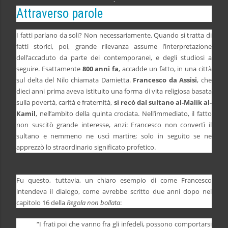
Attraverso parole
I fatti parlano da soli? Non necessariamente. Quando si tratta di
fatti storici, poi, grande rilevanza assume l’interpretazione
dell’accaduto da parte dei contemporanei, e degli studiosi a
seguire. Esattamente
800 anni fa
, accadde un fatto, in una città
sul delta del Nilo chiamata Damietta.
Francesco da Assisi
, che
dieci anni prima aveva istituito una forma di vita religiosa basata
sulla povertà, carità e fraternità,
si recò dal sultano al-Malik al-
Kamil
, nell’ambito della quinta crociata. Nell’immediato, il fatto
non suscitò grande interesse, anzi: Francesco non convertì il
sultano e nemmeno ne uscì martire; solo in seguito se ne
apprezzò lo straordinario significato profetico.
Fu questo, tuttavia, un chiaro esempio di come Francesco
intendeva il dialogo, come avrebbe scritto due anni dopo nel
capitolo 16 della
Regola non bollata
:
“I frati poi che vanno fra gli infedeli, possono comportarsi