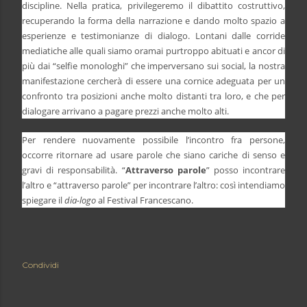
discipline. Nella pratica, privilegeremo il dibattito costruttivo,
recuperando la forma della narrazione e dando molto spazio a
esperienze e testimonianze di dialogo. Lontani dalle corride
mediatiche alle quali siamo oramai purtroppo abituati e ancor di
più dai “selfie monologhi” che imperversano sui social, la nostra
manifestazione cercherà di essere una cornice adeguata per un
confronto tra posizioni anche molto distanti tra loro, e che per
dialogare arrivano a pagare prezzi anche molto alti.
Per rendere nuovamente possibile l’incontro fra persone,
occorre ritornare ad usare parole che siano cariche di senso e
gravi di responsabilità. “
Attraverso parole
” posso incontrare
l’altro e “attraverso parole” per incontrare l’altro: così intendiamo
spiegare il
dia-logo
al Festival Francescano.
Condividi