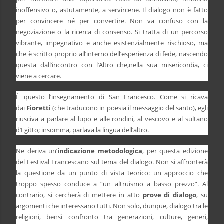
inoffensivo o, astutamente, a servircene. Il dialogo non è fatto
per convincere né per convertire. Non va confuso con la
negoziazione o la ricerca di consenso. Si tratta di un percorso
vibrante, impegnativo e anche esistenzialmente rischioso, ma
che è scritto proprio all’interno dell’esperienza di fede, nascendo
questa dall’incontro con l’Altro che,nella sua misericordia, ci
viene a cercare.
È questo l’insegnamento di San Francesco. Come si ricava
dai
Fioretti
(che traducono in poesia il messaggio del santo), egli
riusciva a parlare al lupo e alle rondini, al vescovo e al sultano
d’Egitto; insomma, parlava la lingua dell’altro.
Ne deriva un’
indicazione metodologica
, per questa edizione
del Festival Francescano sul tema del dialogo. Non si affronterà
la questione da un punto di vista teorico: un approccio che
troppo spesso conduce a “un altruismo a basso prezzo”. Al
contrario, si cercherà di mettere in atto
prove di dialogo
, su
argomenti che interessano tutti. Non solo, dunque, dialogo tra le
religioni, bensì confronto tra generazioni, culture, generi,