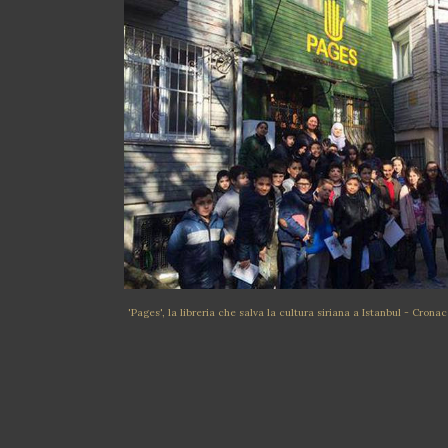
'Pages', la libreria che salva la cultura siriana a Istanbul - Cron